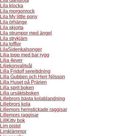
Lila Ganttröja
Lila klocka
Lila morgonrock
Lila My little pony
Lila örhänge
Lila skjorta
Lila strumpor med ängel
Lila strykjärn
Lila tofflor
LilaSidenkalsonger
Lilia topp med bar rygg
Lilja 4ever
Liljekonvaljtvål
Lilla Fridolf sereitidning
Lilla Gubben och Herr Nilsson
Lilla Huset på Prärien
Lilla sprit boken
Lilla ursäktsboken
Lillebrors bästa kolablandning
Lillebrors kola
Lillemors hemstickade raggisar
Lillemors raggisar
LillKitty bok
Lim pistol
Limklämmor