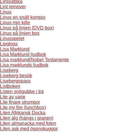
Linsvätska
Lint remover
Linus
Linus en snäll kompis
Linus min kille
Linus på linjen (DVD box)
Linus på linjen box
Linusspelet
Lipgloss
Lisa Marklund
Lisa Marklund ljudbok
Lisa marklund(Nobel Testamente
Lisa marklunds ljudbok
Liseberg
Liseberg besök
Lisebergspass
Listboken
Listen snögubbe i trä
Lite av varje
Lite finare strumpor
Lite my fire (lunchbox)
Liten Afrikansk Docka
Liten älg (hängs i granen)
Liten almanacka med foton
Liten ask med ögonskuggor