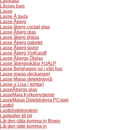
Läsplatta
Låssas bajs
Lasse
Lasse Å tavla
Lasse Åberg
Lasse åberg coctail glas
Lasse Åberg glas
Lasse åberg ölglas
Lasse Åberg paketet
Lasse Åberg tavlor
Lasse Åberg VinKaraff
Lasse Åbergs Ölglas
Lasse åbergsskålar HJÄLP
Lasse Berghagen jul i vårt hus
Lasse majas deckarspel
Lasse Majas detektivbyrå
Lasse o Lisa ( tomtar)
LasseÅbergs glas
LasseMaja Kyrkomysteriet
LasseMajas Detektivbyra PCspel
Lastbil
Lastbilsdekoration
Lastgaller till bil
Låt den rätta komma in filmen
Låt den rätte komma in