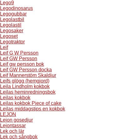
Lego9
Legodinosarus
Legogubbar
Legolastbil
Legolastil
Legosaker
Legoset
Legotraktor
Leif
Leif G W Persson
Leif GW Persson
Leif gw persson bok
Leif GW Persson docka
Leif Mannerstöm Skaldjur
Leifs glögg (hemgjord)
Leila Lindholm kokbok
Leilas heminredningsbok
Leilas kokbok
Leilas kokbok Piece of cake
Leilas middagstips en kokbok
LEJON
Lejon gosedjur
Lejontassar
Lek och lär
Lek och sångbok