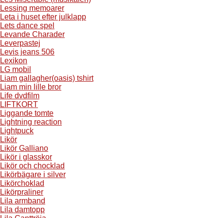
Lessing memoarer
Leta i huset efter julklapp
Lets dance spel
Levande Charader
Leverpastej
Levis jeans 506
Lexikon
LG mobil
Liam gallagher(oasis) tshirt
Liam min lille bror
Life dvdfilm
LIFTKORT
Liggande tomte
Lightning reaction
Lightpuck
Likör
Likör Galliano
Likör i glasskor
Likör och chocklad
Likörbägare i silver
Likörchoklad
Likörpraliner
Lila armband
Lila damtopp