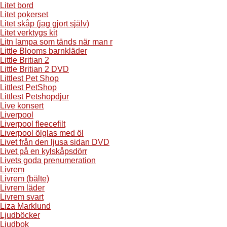
Litet bord
Litet pokerset
Litet skåp (jag gjort själv)
Litet verktygs kit
Litn lampa som tänds när man r
Little Blooms barnkläder
Little Britian 2
Little Britian 2 DVD
Littlest Pet Shop
Littlest PetShop
Littlest Petshopdjur
Live konsert
Liverpool
Liverpool fleecefilt
Liverpool ölglas med öl
Livet från den ljusa sidan DVD
Livet på en kylskåpsdörr
Livets goda prenumeration
Livrem
Livrem (bälte)
Livrem läder
Livrem svart
Liza Marklund
Ljudböcker
Ljudbok