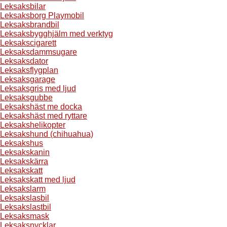
Leksaksbilar
Leksaksborg Playmobil
Leksaksbrandbil
Leksaksbygghjälm med verktyg
Leksakscigarett
Leksaksdammsugare
Leksaksdator
Leksaksflygplan
Leksaksgarage
Leksaksgris med ljud
Leksaksgubbe
Leksakshäst me docka
Leksakshäst med ryttare
Leksakshelikopter
Leksakshund (chihuahua)
Leksakshus
Leksakskanin
Leksakskärra
Leksakskatt
Leksakskatt med ljud
Leksakslarm
Leksakslasbil
Leksakslastbil
Leksaksmask
Leksaksnycklar