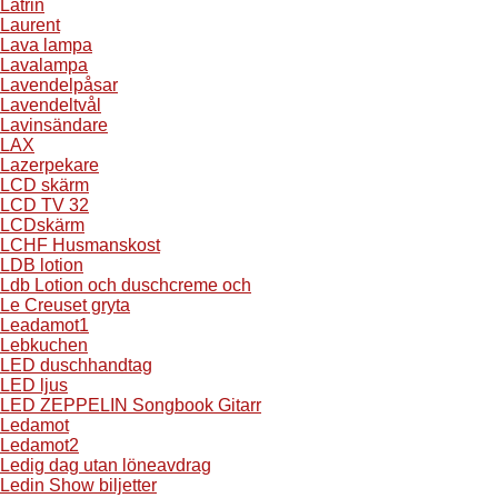
Latrin
Laurent
Lava lampa
Lavalampa
Lavendelpåsar
Lavendeltvål
Lavinsändare
LAX
Lazerpekare
LCD skärm
LCD TV 32
LCDskärm
LCHF Husmanskost
LDB lotion
Ldb Lotion och duschcreme och
Le Creuset gryta
Leadamot1
Lebkuchen
LED duschhandtag
LED ljus
LED ZEPPELIN Songbook Gitarr
Ledamot
Ledamot2
Ledig dag utan löneavdrag
Ledin Show biljetter