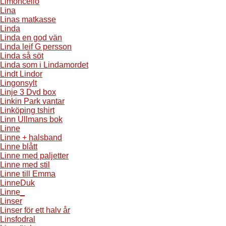
Limoncello
Lina
Linas matkasse
Linda
Linda en god vän
Linda leif G persson
Linda så söt
Linda som i Lindamordet
Lindt Lindor
Lingonsylt
Linje 3 Dvd box
Linkin Park vantar
Linköping tshirt
Linn Ullmans bok
Linne
Linne + halsband
Linne blått
Linne med paljetter
Linne med stil
Linne till Emma
LinneDuk
Linne_
Linser
Linser för ett halv år
Linsfodral