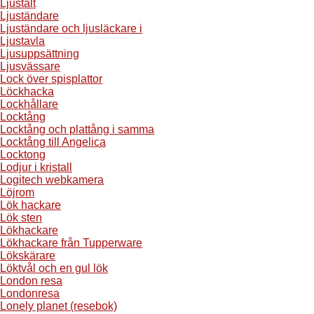
Ljustält
Ljuständare
Ljuständare och ljusläckare i
Ljustavla
Ljusuppsättning
Ljusvässare
Lock över spisplattor
Löckhacka
Lockhållare
Locktång
Locktång och plattång i samma
Locktång till Angelica
Locktong
Lodjur i kristall
Logitech webkamera
Löjrom
Lök hackare
Lök sten
Lökhackare
Lökhackare från Tupperware
Lökskärare
Löktvål och en gul lök
London resa
Londonresa
Lonely planet (resebok)