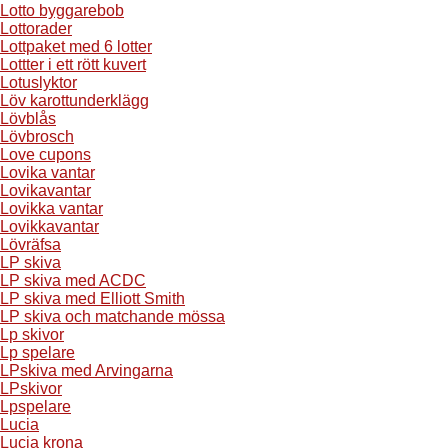
Lotto byggarebob
Lottorader
Lottpaket med 6 lotter
Lottter i ett rött kuvert
Lotuslyktor
Löv karottunderklägg
Lövblås
Lövbrosch
Love cupons
Lovika vantar
Lovikavantar
Lovikka vantar
Lovikkavantar
Lövräfsa
LP skiva
LP skiva med ACDC
LP skiva med Elliott Smith
LP skiva och matchande mössa
Lp skivor
Lp spelare
LPskiva med Arvingarna
LPskivor
Lpspelare
Lucia
Lucia krona