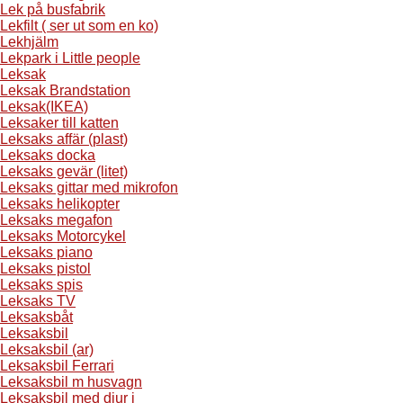
Lek på busfabrik
Lekfilt ( ser ut som en ko)
Lekhjälm
Lekpark i Little people
Leksak
Leksak Brandstation
Leksak(IKEA)
Leksaker till katten
Leksaks affär (plast)
Leksaks docka
Leksaks gevär (litet)
Leksaks gittar med mikrofon
Leksaks helikopter
Leksaks megafon
Leksaks Motorcykel
Leksaks piano
Leksaks pistol
Leksaks spis
Leksaks TV
Leksaksbåt
Leksaksbil
Leksaksbil (ar)
Leksaksbil Ferrari
Leksaksbil m husvagn
Leksaksbil med djur i