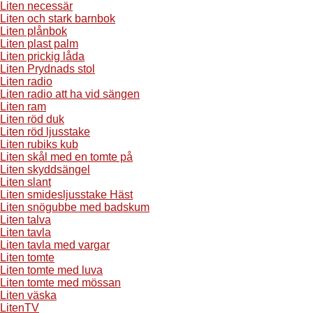
Liten necessär
Liten och stark barnbok
Liten plånbok
Liten plast palm
Liten prickig låda
Liten Prydnads stol
Liten radio
Liten radio att ha vid sängen
Liten ram
Liten röd duk
Liten röd ljusstake
Liten rubiks kub
Liten skål med en tomte på
Liten skyddsängel
Liten slant
Liten smidesljusstake Häst
Liten snögubbe med badskum
Liten talva
Liten tavla
Liten tavla med vargar
Liten tomte
Liten tomte med luva
Liten tomte med mössan
Liten väska
LitenTV