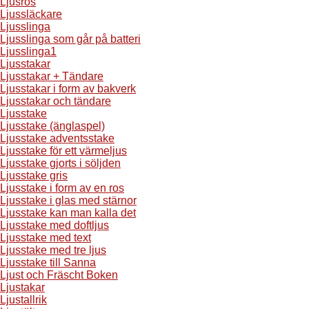
Ljusros
Ljussläckare
Ljusslinga
Ljusslinga som går på batteri
Ljusslinga1
Ljusstakar
Ljusstakar + Tändare
Ljusstakar i form av bakverk
Ljusstakar och tändare
Ljusstake
Ljusstake (änglaspel)
Ljusstake adventsstake
Ljusstake för ett värmeljus
Ljusstake gjorts i söljden
Ljusstake gris
Ljusstake i form av en ros
Ljusstake i glas med stärnor
Ljusstake kan man kalla det
Ljusstake med doftljus
Ljusstake med text
Ljusstake med tre ljus
Ljusstake till Sanna
Ljust och Fräscht Boken
Ljustakar
Ljustallrik