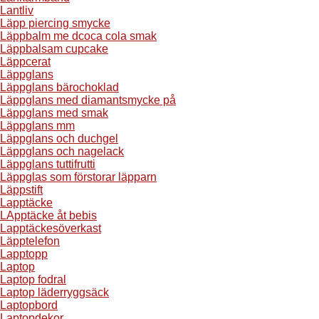
Lantliv
Läpp piercing smycke
Läppbalm me dcoca cola smak
Läppbalsam cupcake
Läppcerat
Läppglans
Läppglans bärochoklad
Läppglans med diamantsmycke på
Läppglans med smak
Läppglans mm
Läppglans och duchgel
Läppglans och nagelack
Läppglans tuttifrutti
Läppglas som förstorar läpparn
Läppstift
Lapptäcke
LApptäcke åt bebis
Lapptäckesöverkast
Läpptelefon
Lapptopp
Laptop
Laptop fodral
Laptop läderryggsäck
Laptopbord
Laptopdekor