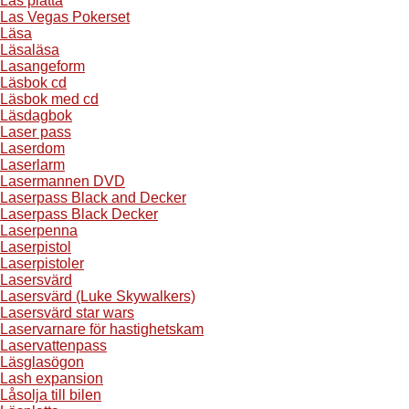
Läs platta
Las Vegas Pokerset
Läsa
Läsaläsa
Lasangeform
Läsbok cd
Läsbok med cd
Läsdagbok
Laser pass
Laserdom
Laserlarm
Lasermannen DVD
Laserpass Black and Decker
Laserpass Black Decker
Laserpenna
Laserpistol
Laserpistoler
Lasersvärd
Lasersvärd (Luke Skywalkers)
Lasersvärd star wars
Laservarnare för hastighetskam
Laservattenpass
Läsglasögon
Lash expansion
Låsolja till bilen