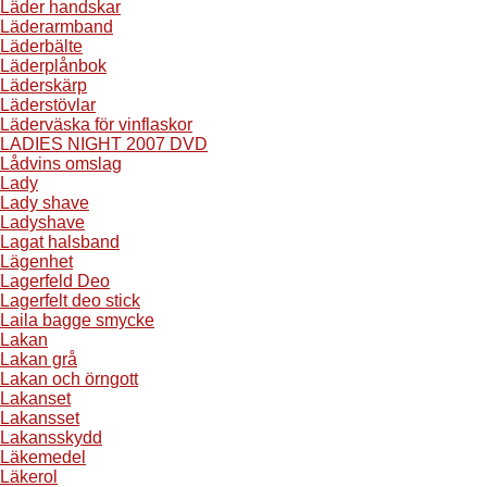
Läder handskar
Läderarmband
Läderbälte
Läderplånbok
Läderskärp
Läderstövlar
Läderväska för vinflaskor
LADIES NIGHT 2007 DVD
Lådvins omslag
Lady
Lady shave
Ladyshave
Lagat halsband
Lägenhet
Lagerfeld Deo
Lagerfelt deo stick
Laila bagge smycke
Lakan
Lakan grå
Lakan och örngott
Lakanset
Lakansset
Lakansskydd
Läkemedel
Läkerol