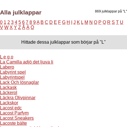
Alla julklappar
869 julklappar på "L"
0
1
2
3
4
5
6
7
8
9
A
B
C
D
E
F
G
H
I
J
K
L
M
N
O
P
Q
R
S
T
U
V
W
X
Y
Z
Å
Ä
Ö
Hittade dessa julklappar som börjar på "L"
L e g o
La Camilla adjö det ljuva li
Labero
Labyrint spel
Labyrintspel
Lack Och lösnaglar
Lackask
Läckerol
Läckra Olivpinnar
Lackskor
Lacost edc
Lacost Parfym
Lacost Sneakers
Lacoste bälte