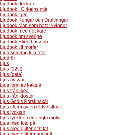
Ljudbok deckare
Ljudbok i Cirkelns mitt
Ljudbok igen
Ljudbok Kungar och Drottningar
Ljudbok Män som hatar kvinnor
Ljudbok med deckare
Ljudbok om sverige
Ljudbok Stieg Larsson
Ljudbok till morfar
Ljudisolering till dator
Ljudrör
Ljus
Ljus (12st)
Ljus (gelé)
Ljus av vax
Ljus form av kaktus
Ljus från ikea
Ljus från kloster
Ljus Godis Porslinskål
Ljus i form av en rödvinsflask
Ljus lycktan
Ljus lycktor med ängla motiv
Ljus med foto på
Ljus med glitter och fat
Ljus med glittermanchett