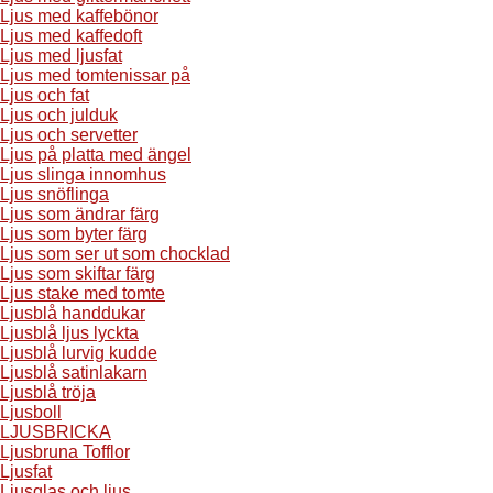
Ljus med kaffebönor
Ljus med kaffedoft
Ljus med ljusfat
Ljus med tomtenissar på
Ljus och fat
Ljus och julduk
Ljus och servetter
Ljus på platta med ängel
Ljus slinga innomhus
Ljus snöflinga
Ljus som ändrar färg
Ljus som byter färg
Ljus som ser ut som chocklad
Ljus som skiftar färg
Ljus stake med tomte
Ljusblå handdukar
Ljusblå ljus lyckta
Ljusblå lurvig kudde
Ljusblå satinlakarn
Ljusblå tröja
Ljusboll
LJUSBRICKA
Ljusbruna Tofflor
Ljusfat
Ljusglas och ljus