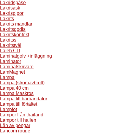
Lakridspåse
Lakrisask
Lakrispipor
Lakrits
Lakrits mandlar
Lakritsgodis
Lakritskonfekt
Lakritss
Lakritstvål
Laleh CD
Laminatgolv +inläggning
Laminator
Laminatskrivare
LamMagnet
Lampa
Lampa (strömavbrott)
Lampa 40 cm
Lampa Maskros
Lampa till bärbar dator
Lampa till förtältet
Lampfot
Lampor från thailand
Lampor till hallen
Lån av pengar
Lancom rouge