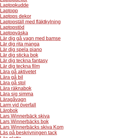
Laptopkudde
Laptopp
Laptops dekor
Laptopställ med fläktkylning
Laptopstöd
Laptopväska
Lär dig gå vagn med bamse
Lär dig rita manga
Lär dig spela piano
Lär dig sticka bok
Lär dig teckna fantasy
Lär dig teckna film
Lära gå aktivetet
Lära gå bil
Lära gå stol
Lära räknabok
Lära sig simma
Läragåvagn
Larm vid överfall
Lärobok
Lars Winnerbäck skiva
Lars Winnerbäcks bok
Lars Winnerbäcks skiva Kom
Läs på beskrivningen tack