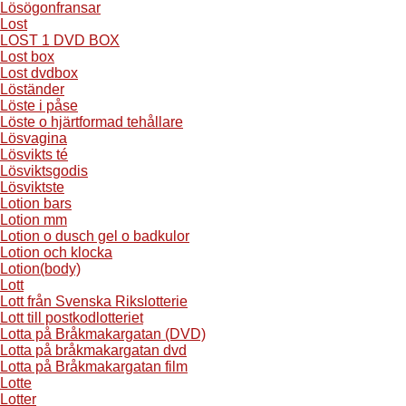
Lösögonfransar
Lost
LOST 1 DVD BOX
Lost box
Lost dvdbox
Löständer
Löste i påse
Löste o hjärtformad tehållare
Lösvagina
Lösvikts té
Lösviktsgodis
Lösviktste
Lotion bars
Lotion mm
Lotion o dusch gel o badkulor
Lotion och klocka
Lotion(body)
Lott
Lott från Svenska Rikslotterie
Lott till postkodlotteriet
Lotta på Bråkmakargatan (DVD)
Lotta på bråkmakargatan dvd
Lotta på Bråkmakargatan film
Lotte
Lotter