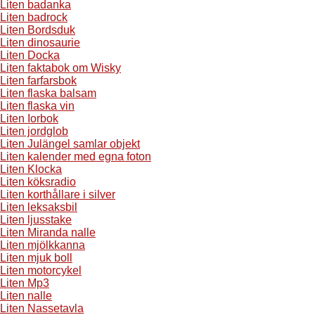
Liten badanka
Liten badrock
Liten Bordsduk
Liten dinosaurie
Liten Docka
Liten faktabok om Wisky
Liten farfarsbok
Liten flaska balsam
Liten flaska vin
Liten Iorbok
Liten jordglob
Liten Julängel samlar objekt
Liten kalender med egna foton
Liten Klocka
Liten köksradio
Liten korthållare i silver
Liten leksaksbil
Liten ljusstake
Liten Miranda nalle
Liten mjölkkanna
Liten mjuk boll
Liten motorcykel
Liten Mp3
Liten nalle
Liten Nassetavla