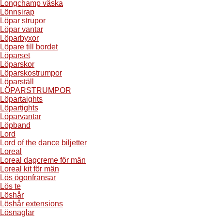
Longchamp väska
Lönnsirap
Löpar strupor
Löpar vantar
Löparbyxor
Löpare till bordet
Löparset
Löparskor
Löparskostrumpor
Löparställ
LÖPARSTRUMPOR
Löpartaights
Löpartights
Löparvantar
Löpband
Lord
Lord of the dance biljetter
Loreal
Loreal dagcreme för män
Loreal kit för män
Lös ögonfransar
Lös te
Löshår
Löshår extensions
Lösnaglar