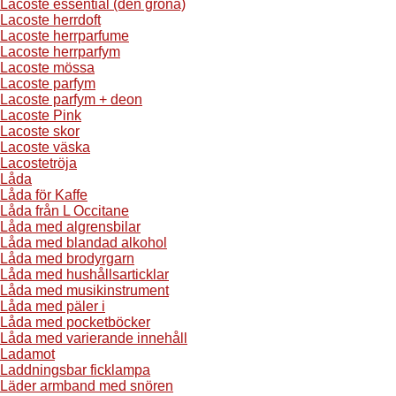
Lacoste essential (den gröna)
Lacoste herrdoft
Lacoste herrparfume
Lacoste herrparfym
Lacoste mössa
Lacoste parfym
Lacoste parfym + deon
Lacoste Pink
Lacoste skor
Lacoste väska
Lacostetröja
Låda
Låda för Kaffe
Låda från L Occitane
Låda med algrensbilar
Låda med blandad alkohol
Låda med brodyrgarn
Låda med hushållsarticklar
Låda med musikinstrument
Låda med päler i
Låda med pocketböcker
Låda med varierande innehåll
Ladamot
Laddningsbar ficklampa
Läder armband med snören