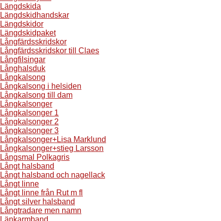
Längdskida
Längdskidhandskar
Längdskidor
Längdskidpaket
Långfärdsskridskor
Långfärdsskridskor till Claes
Långfilsingar
Långhalsduk
Långkalsong
Långkalsong i helsiden
Långkalsong till dam
Långkalsonger
Långkalsonger 1
Långkalsonger 2
Långkalsonger 3
Långkalsonger+Lisa Marklund
Långkalsonger+stieg Larsson
Långsmal Polkagris
Långt halsband
Långt halsband och nagellack
Långt linne
Långt linne från Rut m fl
Långt silver halsband
Långtradare men namn
Länkarmband