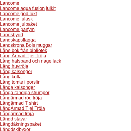
Lancome
Lancome aqua fusion julkit
Lancome god lukt
Lancome julask
Lancome julpaket
Lancome parfym
Landsbygd
Landskapsflagga
Landskrona BoIs muggar
Låne bok från bibliotek
Lång Ärmad Tjej Tröja
Lång halsband och nagellack
Lång huvtröja
Lång kalsonger
Lång kofta
Lång tomte i porslin
Långa kalsonger
Långa randiga strumpor
Långärmad röd tröja
Långärmad T shirt
LångÄrmad Tjej Tröja
Långärmad tröja
Längd stavar
Längdåkningspaket
Längdskibyxor