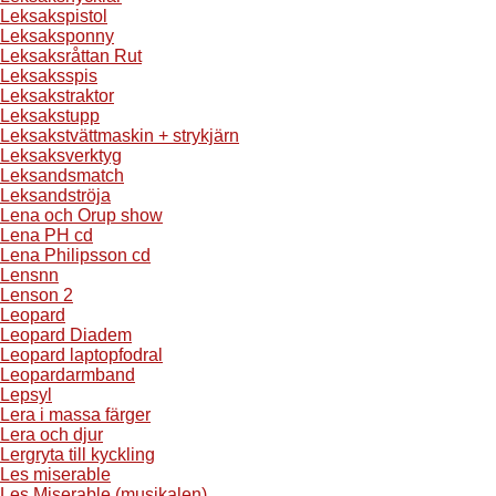
Leksakspistol
Leksaksponny
Leksaksråttan Rut
Leksaksspis
Leksakstraktor
Leksakstupp
Leksakstvättmaskin + strykjärn
Leksaksverktyg
Leksandsmatch
Leksandströja
Lena och Orup show
Lena PH cd
Lena Philipsson cd
Lensnn
Lenson 2
Leopard
Leopard Diadem
Leopard laptopfodral
Leopardarmband
Lepsyl
Lera i massa färger
Lera och djur
Lergryta till kyckling
Les miserable
Les Miserable (musikalen)