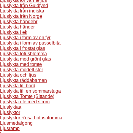
Ljuslykta för värmeljus
Ljuslykta från Guldfynd
Ljuslykta från indiska
Ljuslykta från Norge
Ljuslykta händehr
Ljuslykta händer
Ljuslykta i ek
Ljuslykta i form av en fyr
Ljuslykta i form av pusselbita
Ljuslykta i frostat glas
Ljuslykta lotusblomma
Ljuslykta med grönt glas
Ljuslykta med tomte
Ljuslykta modell stor
Ljuslykta och ljus
Ljuslykta räddabarnen
Ljuslykta till bord
Ljuslykta till en sommarstuga
Ljuslykta Tomte (Sittande)
Ljuslykta ute med ström
Ljuslyktaa
Ljuslyktor
Ljuslyktor Rosa Lotusblomma
Ljusmedalgong
Ljusramp