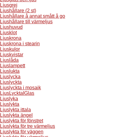
Ljusgrej
Ljushållare (2 st)
Ljushållare å annat smått å go
Ljushållare till värmeljus
Ljushuvud
Ljusklot
Ljuskrona
Ljuskrona i stearin
Ljuskulor
Ljuskvistar
Ljuslåda
Ljuslampett
Ljuslukta
Ljuslycka
Ljuslyckta
Ljuslyckta i mosaik
LjusLycktaIGlas
Ljuslyka
Ljuslykta
Ljuslykta ittala
Ljuslykta ängel
Ljuslykta för fönstret
Ljuslykta för tre värmeljus
Ljuslykta för väggen