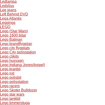
Ledlampa
Ledsljus
Lee jeans
Left Behind DVD
Lega Atlantis
Leggings
LEGO
Lego (Star Wars)
Lego 1600 bitar
Lego Batman
Lego brandflygplan
Lego city flygplats
Lego City polisstation
Lego clikits
Lego husvagn
Lego Indiana Jones(tvspel)
Lego kranbil
Lego nxt
Lego polisbil
Lego polisstation
Lego racers
Lego Skoter Bulldozer
Lego star wars
Lego tankbil
Lego timmerstuga