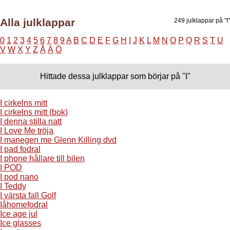
Alla julklappar
249 julklappar på "I"
0
1
2
3
4
5
6
7
8
9
A
B
C
D
E
F
G
H
I
J
K
L
M
N
O
P
Q
R
S
T
U
V
W
X
Y
Z
Å
Ä
Ö
Hittade dessa julklappar som börjar på "I"
I cirkelns mitt
I cirkelns mitt (bok)
I denna stilla natt
I Love Me tröja
I manegen me Glenn Killing dvd
I pad fodral
I phone hållare till bilen
I POD
I pod nano
I Teddy
I värsta fall Golf
Iåhomefodral
Ice age jul
Ice glasses