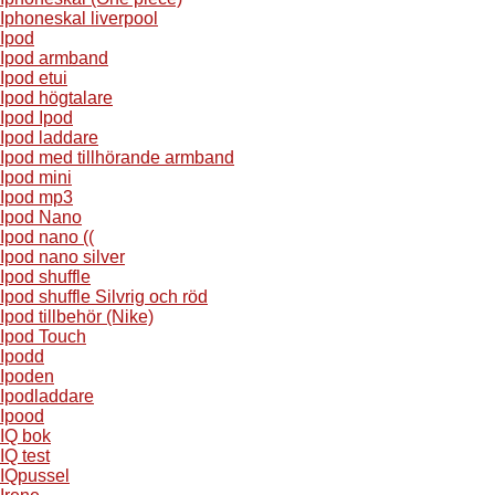
Iphoneskal liverpool
Ipod
Ipod armband
Ipod etui
Ipod högtalare
Ipod Ipod
Ipod laddare
Ipod med tillhörande armband
Ipod mini
Ipod mp3
Ipod Nano
Ipod nano ((
Ipod nano silver
Ipod shuffle
Ipod shuffle Silvrig och röd
Ipod tillbehör (Nike)
Ipod Touch
Ipodd
Ipoden
Ipodladdare
Ipood
IQ bok
IQ test
IQpussel