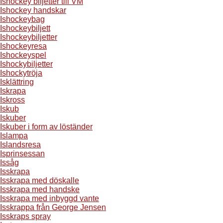
Ishockey biljetter till VM
Ishockey handskar
Ishockeybag
Ishockeybiljett
Ishockeybiljetter
Ishockeyresa
Ishockeyspel
Ishockybiljetter
Ishockytröja
Isklättring
Iskrapa
Iskross
Iskub
Iskuber
Iskuber i form av löständer
Islampa
Islandsresa
Isprinsessan
Issåg
Isskrapa
Isskrapa med döskalle
Isskrapa med handske
Isskrapa med inbyggd vante
Isskrappa från George Jensen
Isskraps spray