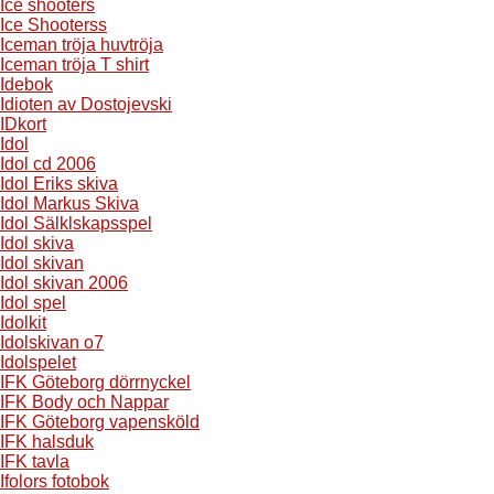
Ice shooters
Ice Shooterss
Iceman tröja huvtröja
Iceman tröja T shirt
Idebok
Idioten av Dostojevski
IDkort
Idol
Idol cd 2006
Idol Eriks skiva
Idol Markus Skiva
Idol Sälklskapsspel
Idol skiva
Idol skivan
Idol skivan 2006
Idol spel
Idolkit
Idolskivan o7
Idolspelet
IFK Göteborg dörrnyckel
IFK Body och Nappar
IFK Göteborg vapensköld
IFK halsduk
IFK tavla
Ifolors fotobok