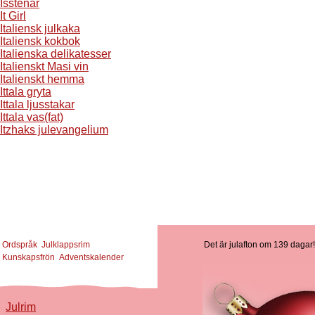
Isstenar
It Girl
Italiensk julkaka
Italiensk kokbok
Italienska delikatesser
Italienskt Masi vin
Italienskt hemma
Ittala gryta
Ittala ljusstakar
Ittala vas(fat)
Itzhaks julevangelium
Ordspråk
Julklappsrim
Det är julafton om 139 dagar!
Kunskapsfrön
Adventskalender
Julrim