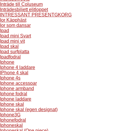
Inträde till Coluseum
Inträdesbiljett elitloppet
INTRESSANT PRESENTGKORG
Ior Käpphäst
Ior som dansar
Ipad
Ipad mini Svart
Ipad mini vit
Ipad skal
Ipad surfplatta
Ipadfodral
Iphone
Iphone 4 laddare
IPhone 4 skal
Iphone 4s
Iphone accessoar
Iphone armband
Iphone fodral
Iphone laddare
Iphone skal
Iphone skal (egen designat)
Iphone3G
Iphonefodral
Iphoneskal
Iphoneskal (One piece)