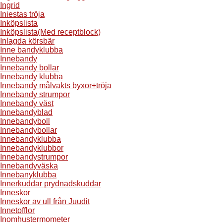
Ingrid
Iniestas tröja
Inköpslista
Inköpslista(Med receptblock)
Inlagda körsbär
Inne bandyklubba
Innebandy
Innebandy bollar
Innebandy klubba
Innebandy målvakts byxor+tröja
Innebandy strumpor
Innebandy väst
Innebandyblad
Innebandyboll
Innebandybollar
Innebandyklubba
Innebandyklubbor
Innebandystrumpor
Innebandyväska
Innebanyklubba
Innerkuddar prydnadskuddar
Inneskor
Inneskor av ull från Juudit
Innetofflor
Inomhustermometer