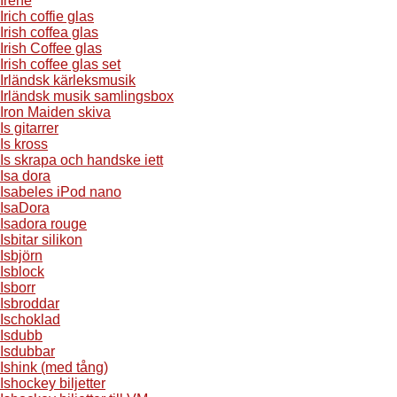
Irene
Irich coffie glas
Irish coffea glas
Irish Coffee glas
Irish coffee glas set
Irländsk kärleksmusik
Irländsk musik samlingsbox
Iron Maiden skiva
Is gitarrer
Is kross
Is skrapa och handske iett
Isa dora
Isabeles iPod nano
IsaDora
Isadora rouge
Isbitar silikon
Isbjörn
Isblock
Isborr
Isbroddar
Ischoklad
Isdubb
Isdubbar
Ishink (med tång)
Ishockey biljetter