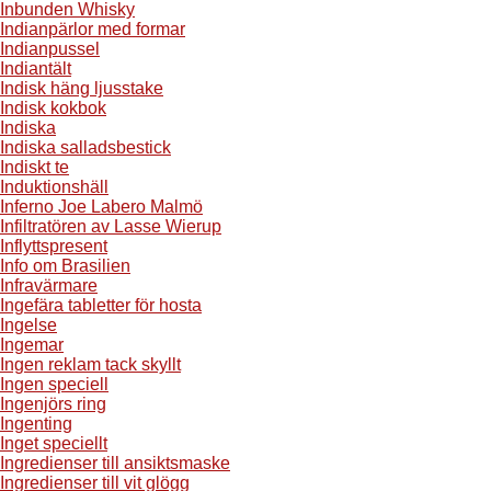
Inbunden Whisky
Indianpärlor med formar
Indianpussel
Indiantält
Indisk häng ljusstake
Indisk kokbok
Indiska
Indiska salladsbestick
Indiskt te
Induktionshäll
Inferno Joe Labero Malmö
Infiltratören av Lasse Wierup
Inflyttspresent
Info om Brasilien
Infravärmare
Ingefära tabletter för hosta
Ingelse
Ingemar
Ingen reklam tack skyllt
Ingen speciell
Ingenjörs ring
Ingenting
Inget speciellt
Ingredienser till ansiktsmaske
Ingredienser till vit glögg