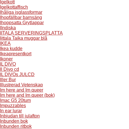
Igelkott
Igelkottaffisch
Ihåliga isglassformar
Ihopfällbar barnsäng
Ihoppsatta Grytlappar
IIndiska
IITALA SERVERINGSPLATTA
Iittala Taika muggar blå
IKEA
Ikea kudde
Ikeapresentkort
Ikoner
IL DIVO
Il Divo cd
IL DIVOs JULCD
Iller Bur
Illustrerad Vetenskap
Im here and Im queer
Im here and Im queer (bok)
Imac G5 20tum
Impuzzables
In ear lurar
Inbjudan till julafton
Inbunden bok
Inbunden ritbok