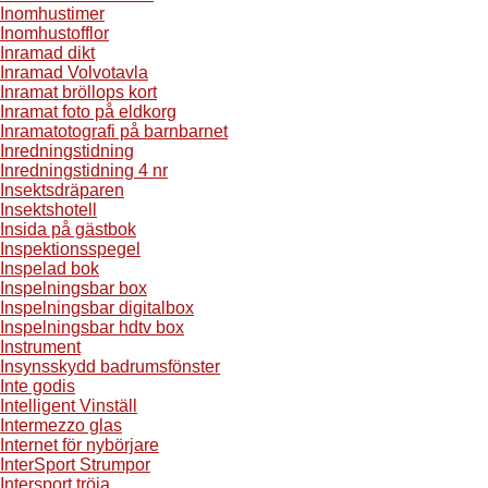
Inomhustimer
Inomhustofflor
Inramad dikt
Inramad Volvotavla
Inramat bröllops kort
Inramat foto på eldkorg
Inramatotografi på barnbarnet
Inredningstidning
Inredningstidning 4 nr
Insektsdräparen
Insektshotell
Insida på gästbok
Inspektionsspegel
Inspelad bok
Inspelningsbar box
Inspelningsbar digitalbox
Inspelningsbar hdtv box
Instrument
Insynsskydd badrumsfönster
Inte godis
Intelligent Vinställ
Intermezzo glas
Internet för nybörjare
InterSport Strumpor
Intersport tröja