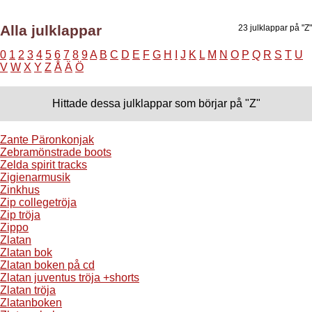
Alla julklappar
23 julklappar på "Z"
0
1
2
3
4
5
6
7
8
9
A
B
C
D
E
F
G
H
I
J
K
L
M
N
O
P
Q
R
S
T
U
V
W
X
Y
Z
Å
Ä
Ö
Hittade dessa julklappar som börjar på "Z"
Zante Päronkonjak
Zebramönstrade boots
Zelda spirit tracks
Zigienarmusik
Zinkhus
Zip collegetröja
Zip tröja
Zippo
Zlatan
Zlatan bok
Zlatan boken på cd
Zlatan juventus tröja +shorts
Zlatan tröja
Zlatanboken