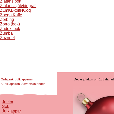
Zlatans bok
Zlatans självbiografi
ZLmKBxoifNCoq
Zoega Kaffe
Zorbing
Zorro (bok)
Zudoki bok
Zumba
Zuzopet
Ordspråk
Julklappsrim
Det är julafton om 138 dagar!
Kunskapsfrön
Adventskalender
Julrim
Sök
Julklappar