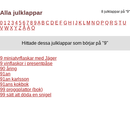
Alla julklappar
8 julklappar på "9"
0
1
2
3
4
5
6
7
8
9
A
B
C
D
E
F
G
H
I
J
K
L
M
N
O
P
Q
R
S
T
U
V
W
X
Y
Z
Å
Ä
Ö
Hittade dessa julklappar som börjar på "9"
9 miniatyrflaskar med Jäger
9 vinflaskor i presentpåse
90 åring
91an
91an karlsson
91ans kokbok
99 proggplattor (bok)
99 sätt att döda en snigel