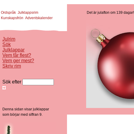
Ordspråk
Julklappsrim
Det är julafton om 139 dagar!
Kunskapsfrön
Adventskalender
Julrim
Sök
Julklappar
Vem får flest?
Vem ger mest?
Skriv rim
Sök efter
Denna sidan visar julklappar
som börjar med siffran 9.