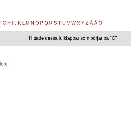
F
G
H
I
J
K
L
M
N
O
P
Q
R
S
T
U
V
W
X
Y
Z
Å
Ä
Ö
Hittade dessa julklappar som börjar på "Ö"
tore