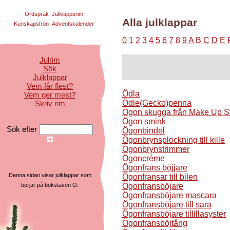
Ordspråk
Julklappsrim
Alla julklappar
Kunskapsfrön
Adventskalender
0
1
2
3
4
5
6
7
8
9
A
B
C
D
E
Julrim
Sök
Julklappar
Vem får flest?
Ödla
Vem ger mest?
Ödle(Gecko)penna
Skriv rim
Ögon skugga från Make Up S
Ögon smink
Sök efter
Ögonbindel
Ögonbrynsplockning till kille
Ögonbrynstrimmer
Ögoncréme
Ögonfrans böjjare
Denna sidan visar julklappar som
Ögonfransar till bilen
Ögonfransböjare
börjar på bokstaven Ö.
Ögonfransböjare mascara
Ögonfransböjare till sara
Ögonfransböjare tillillasyster
Ögonfransböjtång