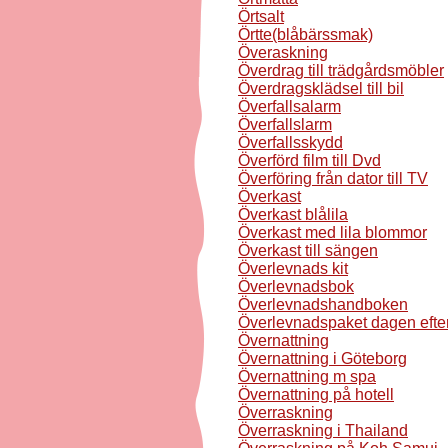
Örtsalt
Örtte(blåbärssmak)
Överaskning
Överdrag till trädgårdsmöbler
Överdragsklädsel till bil
Överfallsalarm
Överfallslarm
Överfallsskydd
Överförd film till Dvd
Överföring från dator till TV
Överkast
Överkast blålila
Överkast med lila blommor
Överkast till sängen
Överlevnads kit
Överlevnadsbok
Överlevnadshandboken
Överlevnadspaket dagen efte
Övernattning
Övernattning i Göteborg
Övernattning m spa
Övernattning på hotell
Överraskning
Överraskning i Thailand