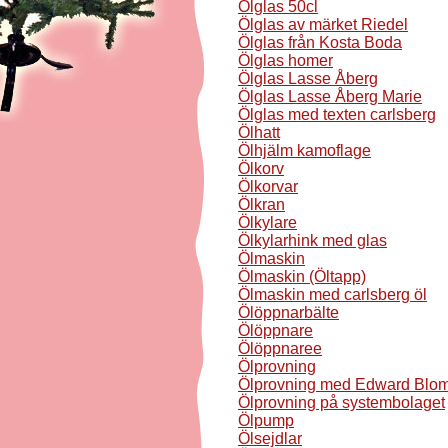
Ölglas 50cl
Ölglas av märket Riedel
Ölglas från Kosta Boda
Ölglas homer
Ölglas Lasse Åberg
Ölglas Lasse Åberg Marie
Ölglas med texten carlsberg
Ölhatt
Ölhjälm kamoflage
Ölkorv
Ölkorvar
Ölkran
Ölkylare
Ölkylarhink med glas
Ölmaskin
Ölmaskin (Öltapp)
Ölmaskin med carlsberg öl
Ölöppnarbälte
Ölöppnare
Ölöppnaree
Ölprovning
Ölprovning med Edward Blo
Ölprovning på systembolaget
Ölpump
Ölsejdlar