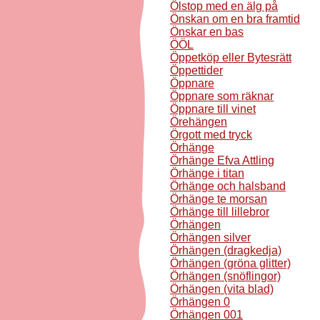
Ölstop med en älg på
Önskan om en bra framtid
Önskar en bas
ÖÖL
Öppetköp eller Bytesrätt
Öppettider
Öppnare
Öppnare som räknar
Öppnare till vinet
Örehängen
Örgott med tryck
Örhänge
Örhänge Efva Attling
Örhänge i titan
Örhänge och halsband
Örhänge te morsan
Örhänge till lillebror
Örhängen
Örhängen silver
Örhängen (dragkedja)
Örhängen (gröna glitter)
Örhängen (snöflingor)
Örhängen (vita blad)
Örhängen 0
Örhängen 001