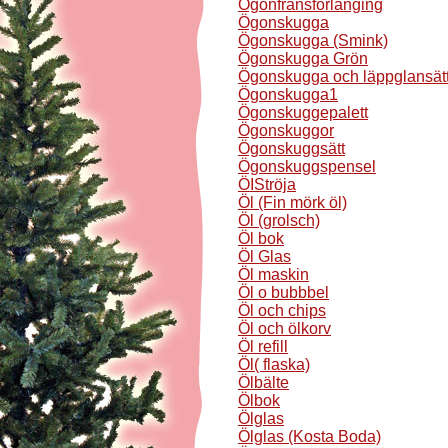
Ögonfransförlänging
Ögonskugga
Ögonskugga (Smink)
Ögonskugga Grön
Ögonskugga och läppglansät
Ögonskugga1
Ögonskuggepalett
Ögonskuggor
Ögonskuggsätt
Ögonskuggspensel
ÖIStröja
Öl (Fin mörk öl)
Öl (grolsch)
Öl bok
Öl Glas
Öl maskin
Öl o bubbbel
Öl och chips
Öl och ölkorv
Öl refill
Öl( flaska)
Ölbälte
Ölbok
Ölglas
Ölglas (Kosta Boda)