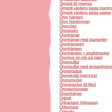
Örngott till mormor
Örngott värdens bästa mamm
Örngott värdens bästa pappa
Öron hängen
Öron Nästrimmer
Öronclips
Örongodis
Öronhänge
Öronhänge med diamanter
Öronhängeen
Öronhängen
Öronhängen + ansiktmasker
Öronljus se info på nätet
Öronmuffar
Öronmuffar med leopardmöns
Öronproppar
Öronskydd (mot kyla)
Öronsmycke
Öronsnäckor till Mp3
Örontermometer
Öroonhänge
Örtbok
Örthackare (örtvagga)
Örthonung
Örtmatta