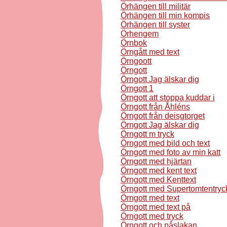
Örhängen till militär
Örhängen till min kompis
Örhängen till syster
Örhengem
Örnbok
Örngått med text
Örngoott
Örngott
Örngott Jag älskar dig
Örngott 1
Örngott att stoppa kuddar i
Örngott från Åhléns
Örngott från deisgtorget
Örngott Jag älskar dig
Örngott m tryck
Örngott med bild och text
Örngott med foto av min katt
Örngott med hjärtan
Örngott med kent text
Örngott med Kenttext
Örngott med Supertomtentryc
Örngott med text
Örngott med text på
Örngott med tryck
Örngott och påslakan