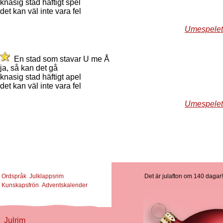
knasig stad häftigt spel
det kan väl inte vara fel
Umespelet
En stad som stavar U me Å
ja, så kan det gå
knasig stad häftigt apel
det kan väl inte vara fel
Umespelet
Ordspråk
Julklappsrim
Det är julafton om 140 dagar!
Kunskapsfrön
Adventskalender
Julrim