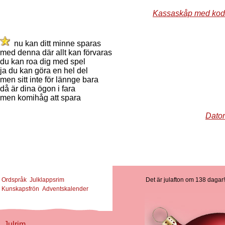
Kassaskåp med kod
nu kan ditt minne sparas
med denna där allt kan förvaras
du kan roa dig med spel
ja du kan göra en hel del
men sitt inte för lännge bara
då är dina ögon i fara
men komihåg att spara
Dator
Ordspråk
Julklappsrim
Det är julafton om 138 dagar!
Kunskapsfrön
Adventskalender
Julrim